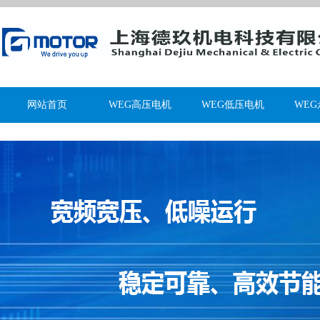
网站首页
WEG高压电机
WEG低压电机
WE