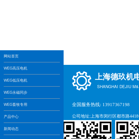
网站首页
WEG高压电机
上海德玖机
WEG低压电机
SHANGHAI DEJIU M&E
WEG永磁同步
全国服务热线: 13917367198
WEG畜牧专用
公司地址:
上海市闵行区都市路441
产品中心
新闻动态