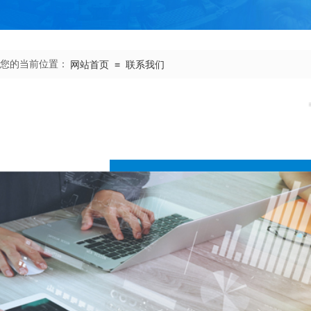
双击此处添加文字
您的当前位置：​​​​
≡
网站首页
联系我们