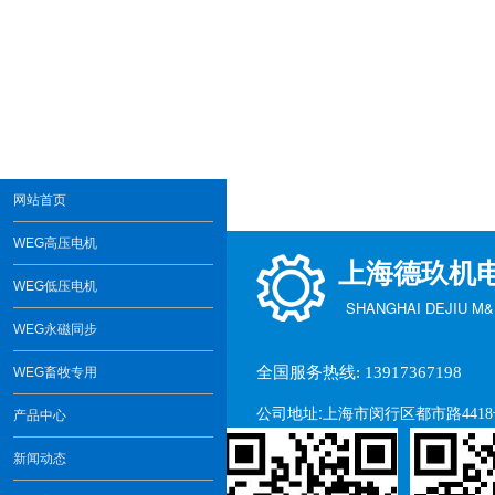
网站首页
WEG高压电机
上海德玖机
WEG低压电机
SHANGHAI DEJIU M&E
WEG永磁同步
全国服务热线: 13917367198
WEG畜牧专用
公司地址:
上海市闵行区都市路441
产品中心
新闻动态