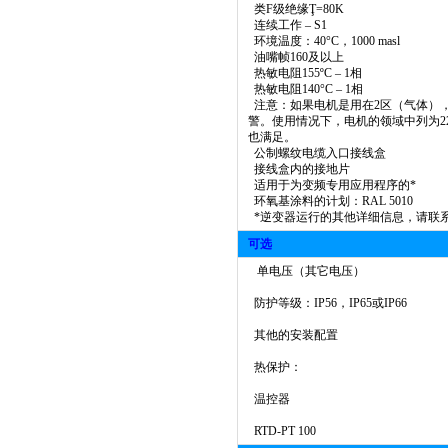
类F级绝缘
Ţ
=80K
连续工作 – S1
环境温度：40°C，1000 masl
油嘴帧160及以上
热敏电阻155ºC – 1相
热敏电阻140°C – 1相
注意：如果电机是用在2区（气体），1
警。使用情况下，电机的领域中列为2
也满足。
公制螺纹电缆入口接线盒
接线盒内的接地片
适用于为变频专用应用程序的*
环氧基涂料的计划：RAL 5010
*逆变器运行的其他详细信息，请联
可选
单电压（其它电压）
防护等级：IP56，IP65或IP66
其他的安装配置
热保护：
温控器
RTD-PT 100