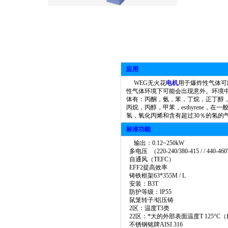
应用
WEG无火花
电机
用于爆炸性气体可
性气体环境下可能会出现意外。环境中被列为
体有：丙酮，氨，苯，丁烷，正丁醇，b
丙烷，丙醇，甲苯，esthyrene，
氢，氧化丙烯和含有超过30％的氢的
标准功能
输出：0.12~250kW
多电压 （220-240/380-415 / / 440-460V
自通风（TEFC）
EFF2提高效率
铸铁框架63*355M / L
安装：B3T
防护等级：IP55
鼠笼转子/铝压铸
2区：温度T3类
22区：*大的外部表面温度T 125°C
不锈钢铭牌AISI 316